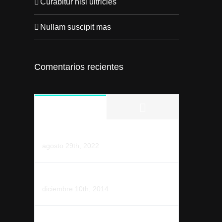
Curabitur nisi ultricies
Nullam suscipit mas
Comentarios recientes
Comments
Popular
¡Hola, mundo!
agosto 29th, 2022
Etiam quis justo sed
diciembre 10th, 2014
Duis tempor turpis neque