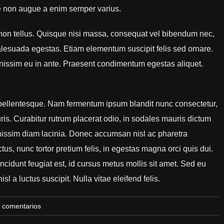
e non augue a enim semper varius.
 non tellus. Quisque nisi massa, consequat vel bibendum nec,
malesuada egestas. Etiam elementum suscipit felis sed ornare.
gnissim eu in ante. Praesent condimentum egestas aliquet.
 pellentesque. Nam fermentum ipsum blandit nunc consectetur,
uris. Curabitur rutrum placerat odio, in sodales mauris dictum
ignissim diam lacinia. Donec accumsan nisl ac pharetra
us, nunc tortor pretium felis, in egestas magna orci quis dui.
ncidunt feugiat est, id cursus metus mollis sit amet. Sed eu
l a luctus suscipit. Nulla vitae eleifend felis.
n comentarios