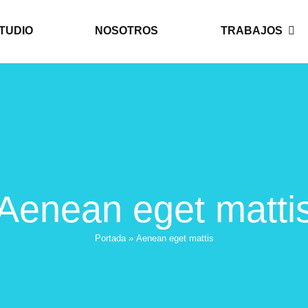
TUDIO
NOSOTROS
TRABAJOS
Aenean eget matti
Portada
»
Aenean eget mattis