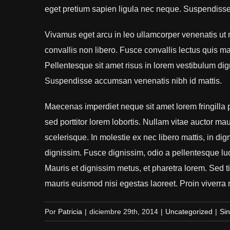
eget pretium sapien ligula nec neque. Suspendiss
Vivamus eget arcu in leo ullamcorper venenatis ut
convallis non libero. Fusce convallis lectus quis 
Pellentesque sit amet risus in lorem vestibulum di
Suspendisse accumsan venenatis nibh id mattis.
Maecenas imperdiet neque sit amet lorem fringilla
sed porttitor lorem lobortis. Nullam vitae auctor ma
scelerisque. In molestie ex nec libero mattis, in d
dignissim. Fusce dignissim, odio a pellentesque luct
Mauris et dignissim metus, et pharetra lorem. Sed ti
mauris euismod nisi egestas laoreet. Proin viverra nis
Por
Patricia
|
diciembre 29th, 2014
|
Uncategorized
|
Si