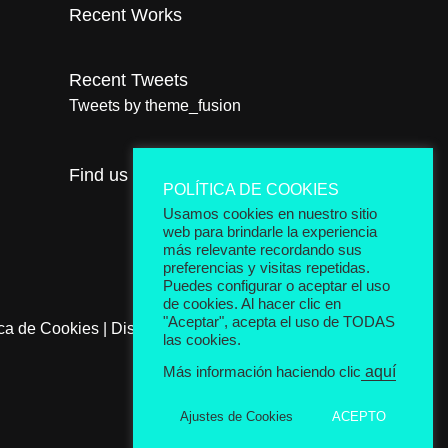
Recent Works
Recent Tweets
Tweets by theme_fusion
Find us on Facebook
POLÍTICA DE COOKIES
Usamos cookies en nuestro sitio
web para brindarle la experiencia
más relevante recordando sus
preferencias y visitas repetidas.
Puedes configurar o aceptar el uso
de cookies. Al hacer clic en
"Aceptar", acepta el uso de TODAS
ica de Cookies
|
Diseñada por Thunder Creativos
las cookies.
aquí
Más información haciendo clic
Ajustes de Cookies
ACEPTO