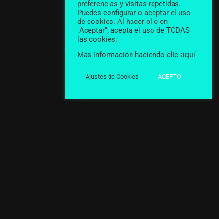
preferencias y visitas repetidas.
Puedes configurar o aceptar el uso
de cookies. Al hacer clic en
"Aceptar", acepta el uso de TODAS
las cookies.
Más información haciendo clic
aquí
Ajustes de Cookies
ACEPTO
Tatuajes realizados en
nuestro estudio