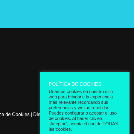
POLÍTICA DE COOKIES
Usamos cookies en nuestro sitio
web para brindarle la experiencia
más relevante recordando sus
preferencias y visitas repetidas.
Puedes configurar o aceptar el uso
ica de Cookies
|
Diseñada por Thunder Creativos
de cookies. Al hacer clic en
"Aceptar", acepta el uso de TODAS
las cookies.